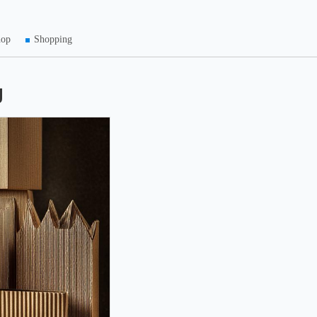
hop
Shopping
g