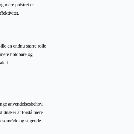
og mere polstret er
fektivitet.
lle en endnu større rolle
u mere holdbare og
ale i
 mange anvendelsesbehov.
t ønsker at forstå mere
lsesområde og stigende