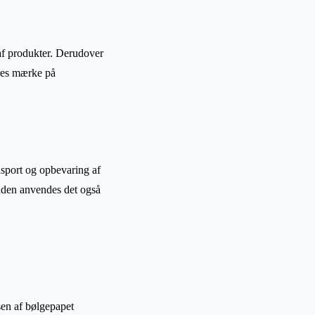
e af produkter. Derudover
eres mærke på
ansport og opbevaring af
suden anvendes det også
sen af bølgepapet