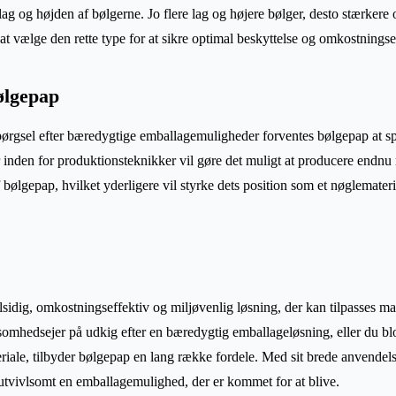
lag og højden af bølgerne. Jo flere lag og højere bølger, desto stærkere 
t at vælge den rette type for at sikre optimal beskyttelse og omkostningsef
ølgepap
ørgsel efter bæredygtige emballagemuligheder forventes bølgepap at spi
r inden for produktionsteknikker vil gøre det muligt at producere endn
 bølgepap, hvilket yderligere vil styrke dets position som et nøglemateri
 alsidig, omkostningseffektiv og miljøvenlig løsning, der kan tilpasses
omhedsejer på udkig efter en bæredygtig emballageløsning, eller du blo
eriale, tilbyder bølgepap en lang række fordele. Med sit brede anvende
 utvivlsomt en emballagemulighed, der er kommet for at blive.