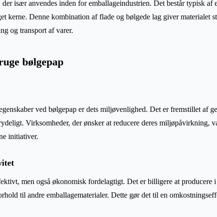
 der især anvendes inden for emballageindustrien. Det består typisk af en
get kerne. Denne kombination af flade og bølgede lag giver materialet st
ing og transport af varer.
bruge bølgepap
egenskaber ved bølgepap er dets miljøvenlighed. Det er fremstillet af ge
ydeligt. Virksomheder, der ønsker at reducere deres miljøpåvirkning, v
e initiativer.
itet
ektivt, men også økonomisk fordelagtigt. Det er billigere at producere
orhold til andre emballagematerialer. Dette gør det til en omkostningsef