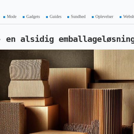
Mode
Gadgets
Guides
Sundhed
Oplevelser
Webs
- en alsidig emballageløsnin