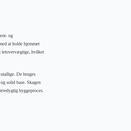
ent- og
 med at holde hjemmet
 letovervægtige, hvilket
utallige. De bruges
g og solid base. Skagen
n bæredygtig byggeproces.