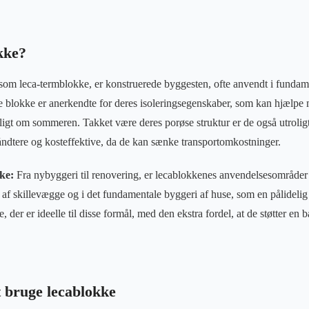
kke?
som leca-termblokke, er konstruerede byggesten, ofte anvendt i fundam
e blokke er anerkendte for deres isoleringsegenskaber, som kan hjælpe
igt om sommeren. Takket være deres porøse struktur er de også utroligt
ndtere og kosteffektive, da de kan sænke transportomkostninger.
kke:
Fra nybyggeri til renovering, er lecablokkenes anvendelsesområder 
n af skillevægge og i det fundamentale byggeri af huse, som en pålideli
, der er ideelle til disse formål, med den ekstra fordel, at de støtter e
t bruge lecablokke