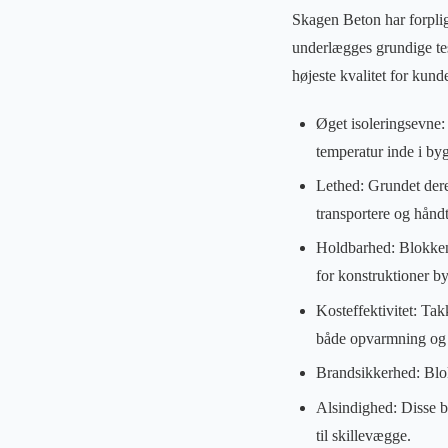
Skagen Beton har forpligt
underlægges grundige test
højeste kvalitet for kun
Øget isoleringsevne:
temperatur inde i byg
Lethed: Grundet dere
transportere og hånd
Holdbarhed: Blokkene
for konstruktioner b
Kosteffektivitet: Ta
både opvarmning og 
Brandsikkerhed: Blok
Alsindighed: Disse bl
til skillevægge.