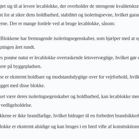
et sig til at levere lecablokke, der overholder de strengeste kvalitetskr
 for at sikre dens holdbarhed, stabilitet og isoleringsevne, hvilket garant
derne. Der er mange fordele ved at bruge lecablokke, såsom:
 Blokkene har fremragende isoleringsegenskaber, som hjælper med at o
ningen året rundt.
s porøse natur er lecablokke overraskende letovervægtige, hvilket gø
tere på byggepladsen.
 er ekstremt holdbare og modstandsdygtige over for vejrforhold, hvilke
ygget med disse blokke.
kket være deres isoleringsegenskaber og holdbarhed, kan lecablokke me
vedligeholdelse.
kene er ikke brandfarlige, hvilket bidrager til en forbedret brandsikker
okke er ekstremt alsidige og kan bruges i en bred vifte af konstruktion