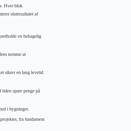
av. Hver blok
erer slutresultatet af
pretholde en behagelig
r dem nemme at
t sikrer en lang levetid
d tiden spare penge på
hed i bygninger.
sprojekter, fra fundament