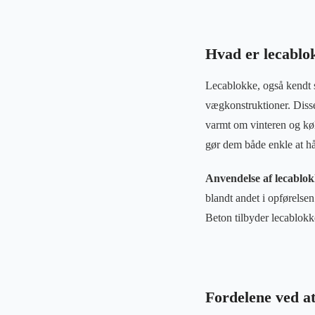
Hvad er lecablo
Lecablokke, også kendt 
vægkonstruktioner. Diss
varmt om vinteren og køl
gør dem både enkle at hå
Anvendelse af lecablo
blandt andet i opførelse
Beton tilbyder lecablokke
Fordelene ved a