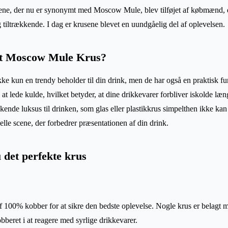
ene, der nu er synonymt med Moscow Mule, blev tilføjet af købmænd, d
tiltrækkende. I dag er krusene blevet en uundgåelig del af oplevelsen.
et Moscow Mule Krus?
 kun en trendy beholder til din drink, men de har også en praktisk fu
 at lede kulde, hvilket betyder, at dine drikkevarer forbliver iskolde læ
riskende luksus til drinken, som glas eller plastikkrus simpelthen ikke 
elle scene, der forbedrer præsentationen af din drink.
 det perfekte krus
f 100% kobber for at sikre den bedste oplevelse. Nogle krus er belagt me
obberet i at reagere med syrlige drikkevarer.