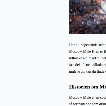
Har du nogensinde siddet
Moscow Mule Krus er ikke
udforske alt, hvad du be
fast del af cocktailkul
mule krus, kan du finde 
Historien om M
Moscow Mule er en cockt
så forfriskende som drikk