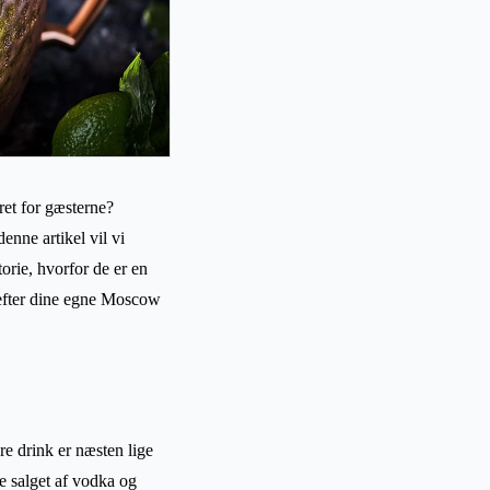
ret for gæsterne?
nne artikel vil vi
orie, hvorfor de er en
 efter dine egne Moscow
e drink er næsten lige
te salget af vodka og