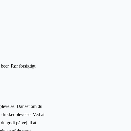
beer. Rør forsigtigt
oplevelse. Uanset om du
in drikkeoplevelse. Ved at
u godt på vej til at
de en af de mest