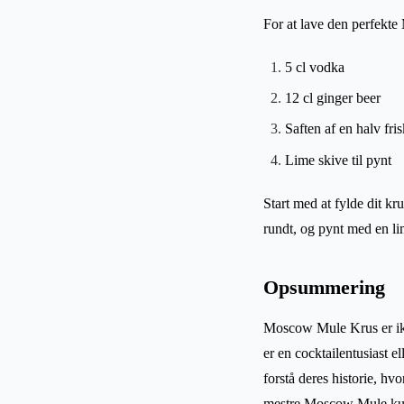
For at lave den perfekt
5 cl vodka
12 cl ginger beer
Saften af en halv fri
Lime skive til pynt
Start med at fylde dit kr
rundt, og pynt med en lim
Opsummering
Moscow Mule Krus er ikk
er en cocktailentusiast el
forstå deres historie, hv
mestre Moscow Mule kun