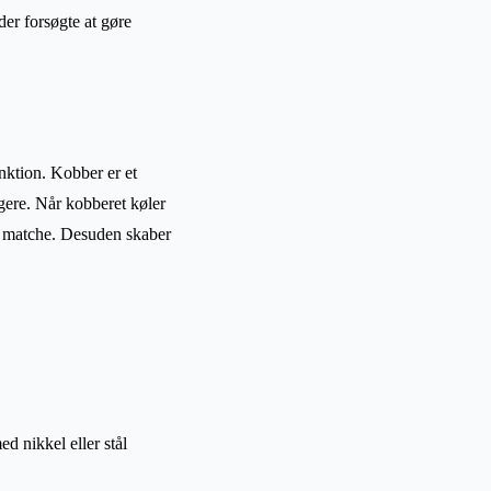
er forsøgte at gøre
nktion. Kobber er et
ngere. Når kobberet køler
kan matche. Desuden skaber
d nikkel eller stål