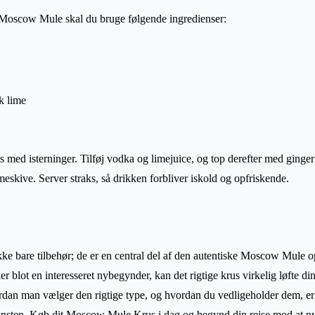
e Moscow Mule skal du bruge følgende ingredienser:
sk lime
us med isterninger. Tilføj vodka og limejuice, og top derefter med ginger 
eskive. Server straks, så drikken forbliver iskold og opfriskende.
e bare tilbehør; de er en central del af den autentiske Moscow Mule 
ler blot en interesseret nybegynder, kan det rigtige krus virkelig løfte d
ordan man vælger den rigtige type, og hvordan du vedligeholder dem, er d
sten. Køb dit Moscow Mule Krus i dag og begynd din rejse mod at ny