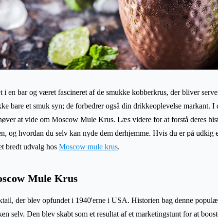
 i en bar og været fascineret af de smukke kobberkrus, der bliver serve
 bare et smuk syn; de forbedrer også din drikkeoplevelse markant. I de
høver at vide om Moscow Mule Krus. Læs videre for at forstå deres hist
turen, og hvordan du selv kan nyde dem derhjemme. Hvis du er på udkig
et bredt udvalg hos
Moscow mule krus
.
oscow Mule Krus
ail, der blev opfundet i 1940'erne i USA. Historien bag denne populær
en selv. Den blev skabt som et resultat af et marketingstunt for at boos