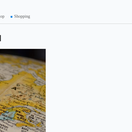
hop
Shopping
d