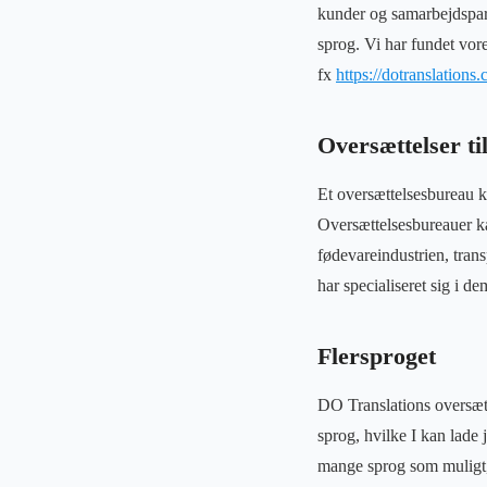
kunder og samarbejdspar
sprog. Vi har fundet vor
fx
https://dotranslations
Oversættelser ti
Et oversættelsesbureau ka
Oversættelsesbureauer kan
fødevareindustrien, trans
har specialiseret sig i de
Flersproget
DO Translations oversætt
sprog, hvilke I kan lade 
mange sprog som muligt, e