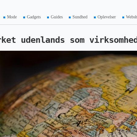
Mode
Gadgets
Guides
Sundhed
Oplevelser
Webs
rket udenlands som virksomhe