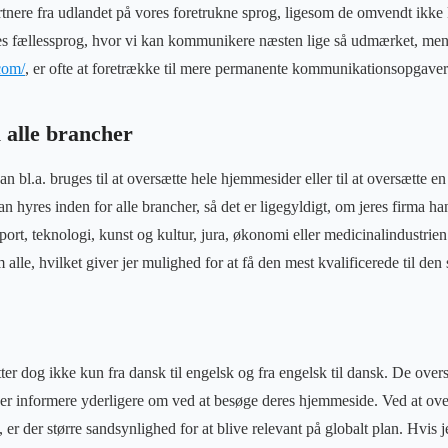
tnere fra udlandet på vores foretrukne sprog, ligesom de omvendt ikke
es fællessprog, hvor vi kan kommunikere næsten lige så udmærket, men
.com/
, er ofte at foretrække til mere permanente kommunikationsopgaver/
l alle brancher
n bl.a. bruges til at oversætte hele hjemmesider eller til at oversætte e
 hyres inden for alle brancher, så det er ligegyldigt, om jeres firma ha
port, teknologi, kunst og kultur, jura, økonomi eller medicinalindustrien
m alle, hvilket giver jer mulighed for at få den mest kvalificerede til de
er dog ikke kun fra dansk til engelsk og fra engelsk til dansk. De overs
jer informere yderligere om ved at besøge deres hjemmeside. Ved at overs
r der større sandsynlighed for at blive relevant på globalt plan. Hvis j