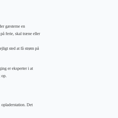
yder gæsterne en
å ferie, skal træne eller
jligt sted at få strøm på
ng er eksperter i at
t op.
n opladerstation. Det