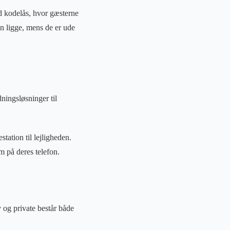
d kodelås, hvor gæsterne
on ligge, mens de er ude
ningsløsninger til
ation til lejligheden.
øm på deres telefon.
v og private består både