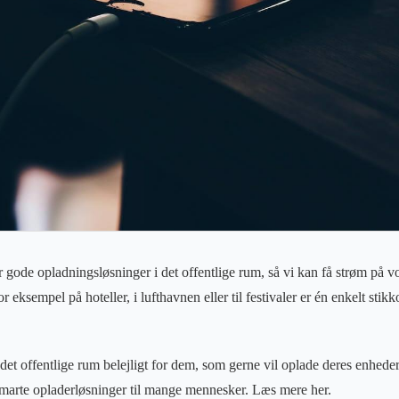
 er gode opladningsløsninger i det offentlige rum, så vi kan få strøm på v
eksempel på hoteller, i lufthavnen eller til festivaler er én enkelt stikko
det offentlige rum belejligt for dem, som gerne vil oplade deres enhed
smarte opladerløsninger til mange mennesker. Læs mere her.