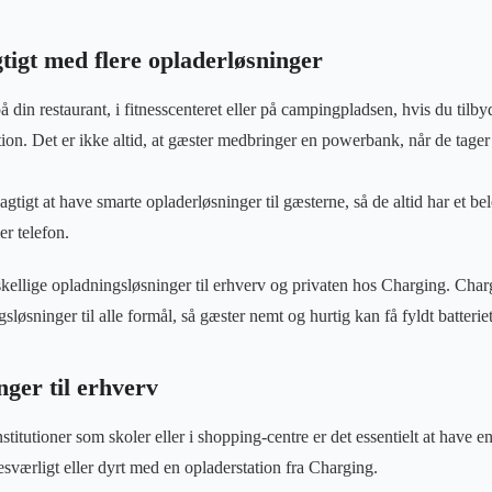
gtigt med flere opladerløsninger
 din restaurant, i fitnesscenteret eller på campingpladsen, hvis du tilb
tion. Det er ikke altid, at gæster medbringer en powerbank, når de tager p
agtigt at have smarte opladerløsninger til gæsterne, så de altid har et bele
er telefon.
ellige opladningsløsninger til erhverv og privaten hos Charging. Chargi
sløsninger til alle formål, så gæster nemt og hurtig kan få fyldt batterie
ger til erhverv
stitutioner som skoler eller i shopping-centre er det essentielt at have e
værligt eller dyrt med en opladerstation fra Charging.