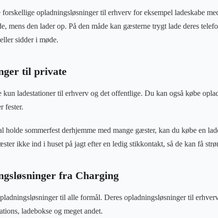
forskellige opladningsløsninger til erhverv for eksempel ladeskabe me
nde, mens den lader op. På den måde kan gæsterne trygt lade deres telef
 eller sidder i møde.
ger til private
 kun ladestationer til erhverv og det offentlige. Du kan også købe oplad
 fester.
al holde sommerfest derhjemme med mange gæster, kan du købe en ladest
ter ikke ind i huset på jagt efter en ledig stikkontakt, så de kan få str
ingsløsninger fra Charging
pladningsløsninger til alle formål. Deres opladningsløsninger til erhver
tations, ladebokse og meget andet.