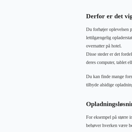
Derfor er det vi
Du forhøjer oplevelsen på
lettilgængelig opladersta
overnatter på hotel.
Disse steder er det fordel
deres computer, tablet ell
Du kan finde mange forsk
tilbyde alsidige opladning
Opladningsløsnin
For eksempel på større in
behøver hverken være bes