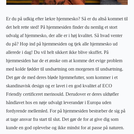
Er du på udkig efter lækre hjemmesko? Så er du altså kommet til
det helt rette sted! På hjemmesiden finder du nemlig et stort
udvalg af hjemmesko, der alle er i høj kvalitet. Så hvad venter
du på? Hop ind på hjemmesiden og tjek alle hjemmesko ud
allerede i dag! Du vil helt sikkert ikke blive skuffet. På
hjemmesiden har de et ønske om at komme det evige problem
med kolde fødder til undsætning om morgenen til undsætning.
Det gør de med deres bløde hjemmefutter, som kommer i et
skandinavisk design og er lavet i en god kvalitet af ECO
Friendly certificeret merinould. Derudover er deres uldtøfler
håndlavet hos en nøje udvalgt leverandør i Europa uden
fordyrende mellemled. For på hjemmesiden bestræber de sig på
at tage ansvar fra start til slut. Det gør de for at give dig som
kunde en god oplevelse og ikke mindst for at passe på naturen.