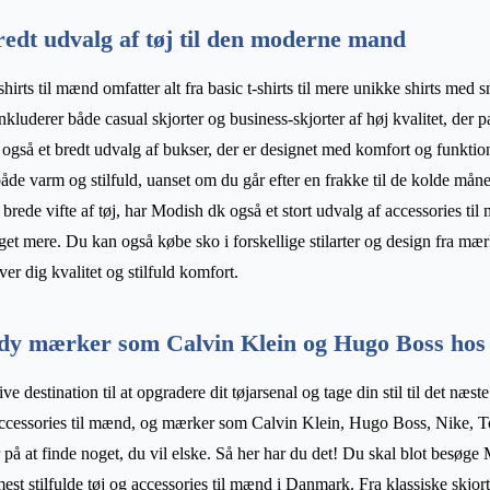
redt udvalg af tøj til den moderne mand
hirts til mænd omfatter alt fra basic t-shirts til mere unikke shirts med s
nkluderer både casual skjorter og business-skjorter af høj kvalitet, der p
 også et bredt udvalg af bukser, der er designet med komfort og funktion
åde varm og stilfuld, uanset om du går efter en frakke til de kolde måne
s brede vifte af tøj, har Modish dk også et stort udvalg af accessories til
eget mere. Du kan også købe sko i forskellige stilarter og design fra 
r dig kvalitet og stilfuld komfort.
endy mærker som Calvin Klein og Hugo Boss ho
ve destination til at opgradere dit tøjarsenal og tage din stil til det næs
 accessories til mænd, og mærker som Calvin Klein, Hugo Boss, Nike, 
 på at finde noget, du vil elske. Så her har du det! Du skal blot besøge 
est stilfulde tøj og accessories til mænd i Danmark. Fra klassiske skjorter