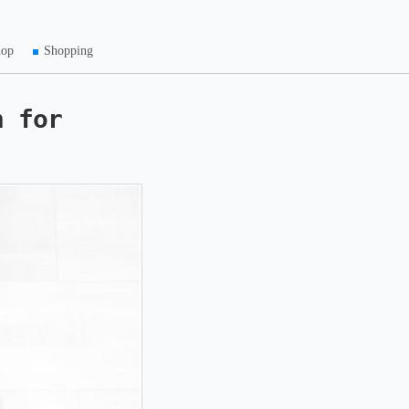
hop
Shopping
n for