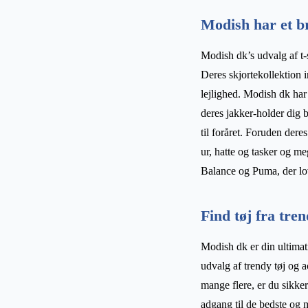
Modish har et b
Modish dk’s udvalg af t-s
Deres skjortekollektion i
lejlighed. Modish dk har
deres jakker-holder dig b
til foråret. Foruden dere
ur, hatte og tasker og m
Balance og Puma, der love
Find tøj fra tr
Modish dk er din ultimati
udvalg af trendy tøj og
mange flere, er du sikker
adgang til de bedste og m