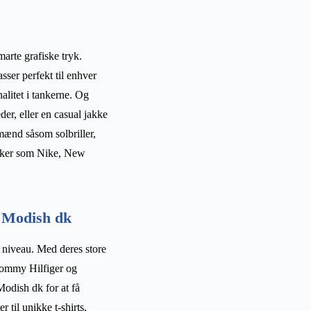
marte grafiske tryk.
asser perfekt til enhver
alitet i tankerne. Og
der, eller en casual jakke
 mænd såsom solbriller,
mærker som Nike, New
s Modish dk
te niveau. Med deres store
Tommy Hilfiger og
Modish dk for at få
 til unikke t-shirts,