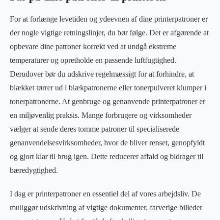
For at forlænge levetiden og ydeevnen af dine printerpatroner er
der nogle vigtige retningslinjer, du bør følge. Det er afgørende at
opbevare dine patroner korrekt ved at undgå ekstreme
temperaturer og opretholde en passende luftfugtighed.
Derudover bør du udskrive regelmæssigt for at forhindre, at
blækket tørrer ud i blækpatronerne eller tonerpulveret klumper i
tonerpatronerne. At genbruge og genanvende printerpatroner er
en miljøvenlig praksis. Mange forbrugere og virksomheder
vælger at sende deres tomme patroner til specialiserede
genanvendelsesvirksomheder, hvor de bliver renset, genopfyldt
og gjort klar til brug igen. Dette reducerer affald og bidrager til
bæredygtighed.
I dag er printerpatroner en essentiel del af vores arbejdsliv. De
muliggør udskrivning af vigtige dokumenter, farverige billeder