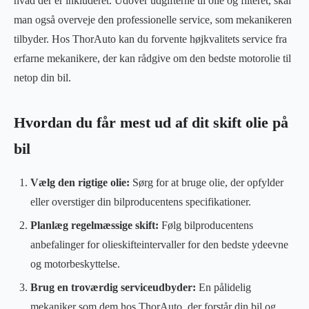
hvad der er inkluderet. Udover udgifterne til olie og filteret, skal
man også overveje den professionelle service, som mekanikeren
tilbyder. Hos ThorAuto kan du forvente højkvalitets service fra
erfarne mekanikere, der kan rådgive om den bedste motorolie til
netop din bil.
Hvordan du får mest ud af dit skift olie på
bil
Vælg den rigtige olie:
Sørg for at bruge olie, der opfylder
eller overstiger din bilproducentens specifikationer.
Planlæg regelmæssige skift:
Følg bilproducentens
anbefalinger for olieskifteintervaller for den bedste ydeevne
og motorbeskyttelse.
Brug en troværdig serviceudbyder:
En pålidelig
mekaniker som dem hos ThorAuto, der forstår din bil og