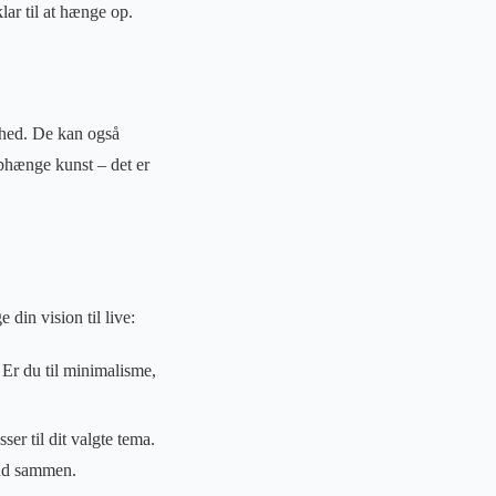
ar til at hænge op.
ighed. De kan også
ophænge kunst – det er
din vision til live:
 Er du til minimalisme,
er til dit valgte tema.
e ud sammen.