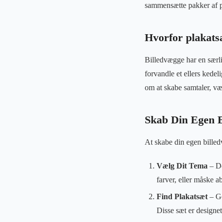
sammensætte pakker af pl
Hvorfor plakats
Billedvægge har en særlig
forvandle et ellers kede
om at skabe samtaler, væ
Skab Din Egen 
At skabe din egen billedv
Vælg Dit Tema
– De
farver, eller måske a
Find Plakatsæt
– Ge
Disse sæt er designet