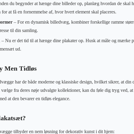
nden du begynder at hænge dine billeder op, planlæg hvordan de skal h
for at få en fornemmelse af, hvor hvert element skal placeres.
Former
– For en dynamisk billedvæg, kombiner forskellige ramme større
resse til din samling.
n
– Nu er det tid til at hænge dine plakater op. Husk at måle og mærke p
mmensæt ud.
y Men Tidløs
edvægge har de både moderne og klassiske design, hvilket sikrer, at din 
 vælge fra deres nøje udvalgte kollektioner, kan du føle dig tryg ved, at
ed at den bevarer en tidløs elegance.
lakatsæt?
vægge tilbyder en nem løsning for dekorativ kunst i dit hjem: