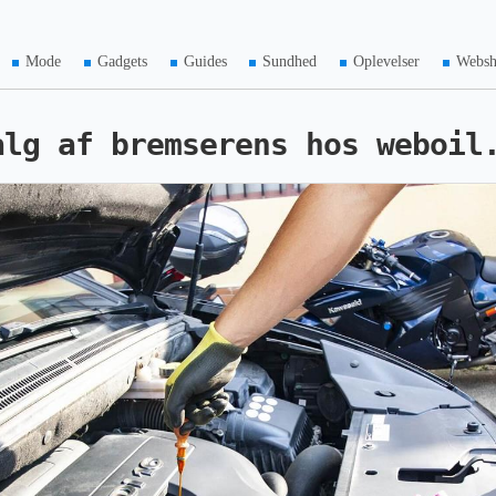
Mode
Gadgets
Guides
Sundhed
Oplevelser
Webs
alg af bremserens hos weboil