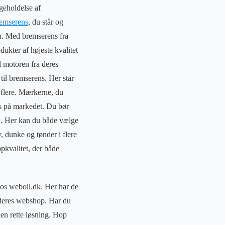
igeholdelse af
emserens
, du står og
n. Med bremserens fra
ukter af højeste kvalitet
il motoren fra deres
til bremserens. Her står
flere. Mærkerne, du
fås på markedet. Du bør
dk. Her kan du både vælge
, dunke og tønder i flere
opkvalitet, der både
hos weboil.dk. Her har de
r deres webshop. Har du
 den rette løsning. Hop