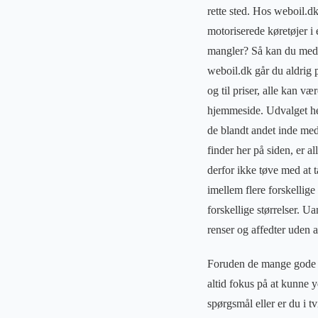
rette sted. Hos weboil.dk
motoriserede køretøjer i 
mangler? Så kan du med 
weboil.dk går du aldrig 
og til priser, alle kan v
hjemmeside. Udvalget her
de blandt andet inde me
finder her på siden, er a
derfor ikke tøve med at 
imellem flere forskellig
forskellige størrelser. U
renser og affedter uden at
Foruden de mange gode mu
altid fokus på at kunne 
spørgsmål eller er du i tv