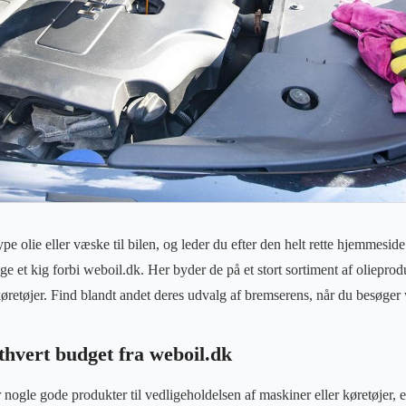
e olie eller væske til bilen, og leder du efter den helt rette hjemmeside
ge et kig forbi weboil.dk. Her byder de på et stort sortiment af oliepro
e køretøjer. Find blandt andet deres udvalg af bremserens, når du besøg
thvert budget fra weboil.dk
 nogle gode produkter til vedligeholdelsen af maskiner eller køretøjer, e