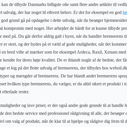
 kan de tilbyde Danmarks billigste olie samt flere andre artikler til vedl
et udvalg, der har noget til ethvert behov. Er det for eksempel en god
br
god grund gå på opdagelse i dette udvalg, når du besøger hjemmeside
på kompromis med noget. Her arbejder de hårdt for at kunne tilbyde prod
ære med på. Du går derfor aldrig galt i byen, når du handler bremserens t
 er stort, og der bydes på et væld af gode muligheder, når det kommer 
d en bred vifte af mærker som for eksempel Ardeca, Raxil, Xenum med 
lle kendte for deres høje kvalitet. De er iblandt nogle af de bedste, der 
tage et kig på det flotte udvalg af bremserens, der tilbydes hos weboil.
e typer og mængder af bremserens. De har blandt andet bremserens spray
anset hvilken type bremserens, du vælger, er du altid sikret et produkt i t
 efterlade rester.
ligheder og lave priser, er der også andre gode grunde til at handle 
yde den bedste service med professionel rådgivning til alle, der besøge
ivl om valg af produkt, står de klar til at hjælpe og rådgive dig frem til