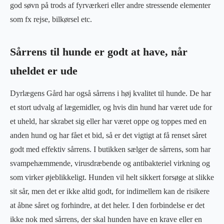
god søvn på trods af fyrværkeri eller andre stressende elementer
som fx rejse, bilkørsel etc.
Sårrens til hunde er godt at have, når
uheldet er ude
Dyrlægens Gård har også sårrens i høj kvalitet til hunde. De har
et stort udvalg af lægemidler, og hvis din hund har været ude for
et uheld, har skrabet sig eller har været oppe og toppes med en
anden hund og har fået et bid, så er det vigtigt at få renset såret
godt med effektiv sårrens. I butikken sælger de sårrens, som har
svampehæmmende, virusdræbende og antibakteriel virkning og
som virker øjeblikkeligt. Hunden vil helt sikkert forsøge at slikke
sit sår, men det er ikke altid godt, for indimellem kan de risikere
at åbne såret og forhindre, at det heler. I den forbindelse er det
ikke nok med sårrens, der skal hunden have en krave eller en