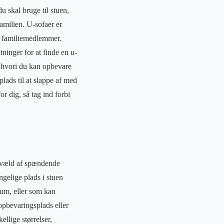
u skal bruge til stuen,
familien. U-sofaer er
re familiemedlemmer.
tninger for at finde en u-
 hvori du kan opbevare
lads til at slappe af med
or dig, så tag ind forbi
t væld af spændende
gelige plads i stuen
rum, eller som kan
 opbevaringsplads eller
llige størrelser,