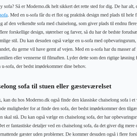
y sofa? Så er Moderno.dk helt sikkert det rette sted for dig. De har alt, d
sofa
. Med en u-sofa får du et flot og praktisk design med plads til hele 
g af den velkendte sofa med chaiselong, som giver plads til endnu fle
lere forskellige design, størrelser og farver, så du har de bedste forudsæ
jemlige stil. Du kan desuden også vælge en u-sofa med opbevaringsrum,
andet, du gerne vil have gemt af vejen. Med en u-sofa har du masser af p
milien eller vennerne til filmaften. Lyder dette som den rigtige løsning f
 u-sofa, der bedst imødekommer dine behov.
elong sofa til stuen eller gæsteværelset
ok, kan du hos Moderno.dk også finde den klassiske chaiselong sofa i e
de muligheder for at finde den sofa, der bedst imødekommer den tilgæn
aen skal stå. Du kan også vælge en chaiselong sofa, der har opbevarings
t er fantastiske detaljer ved en chaiselong sofa, da det giver dig mere
rnattende gæster uden problemer. De kommer desuden også i flere forske