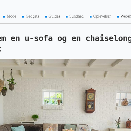
Mode
Gadgets
Guides
Sundhed
Oplevelser
Webs
em en u-sofa og en chaiselon
k