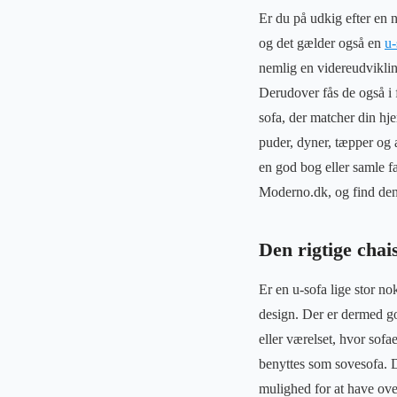
Er du på udkig efter en n
og det gælder også en
u-
nemlig en videreudviklin
Derudover fås de også i f
sofa, der matcher din h
puder, dyner, tæpper og 
en god bog eller samle fa
Moderno.dk, og find den
Den rigtige chais
Er en u-sofa lige stor n
design. Der er dermed go
eller værelset, hvor sof
benyttes som sovesofa. De
mulighed for at have ove