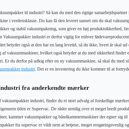
kuumpakker til industri? Så kan du med den rigtige samarbejdspartner få
kine i verdensklasse. Du kan få den leveret uanset om du skal vakuum
n sikker og stabil vakuumpakning, som giver en høj produktsikkerhed, fæ
n Vakuumpakker industri er derfor vigtig for enhver fødevareproducents 
itet betyder også at den har en lang levetid, så du ikke, hvert år skal ud 
lg af vakuummaskiner, hvilket også betyder at du med sikkerhed finder 
stri. Er du derfor på udkig efter en ny vakuummaskine, så skal du med si
uumpakker industri
. Det er en investering du ikke kommer til at fortryd
ndustri fra anderkendte mærker
f vakuumpakker industri, finder du et stort udvalg af forskellige mærke
 igennem tiden er Supervac. De råder nemlig over et meget bredt produkt
ner, kammer vakuumpakker og båndkammermaskiner der egner sig til l
akker fra supervac er vildt nem at betjene, meget rengøringsvenlig o