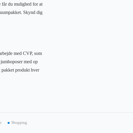
 får du mulighed for at
vakuumpakket. Skynd dig
amarbejde med CVP, som
ke jumboposer med op
t pakket produkt hver
p
Shopping