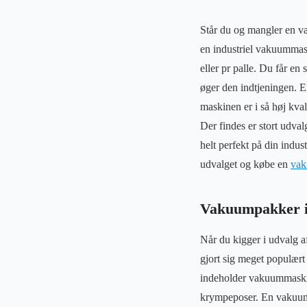
Står du og mangler en va
en industriel vakuummas
eller pr palle. Du får e
øger den indtjeningen. E
maskinen er i så høj kval
Der findes er stort udva
helt perfekt på din indu
udvalget og købe en
vak
Vakuumpakker i
Når du kigger i udvalg a
gjort sig meget populært
indeholder vakuummaski
krympeposer. En vakuump