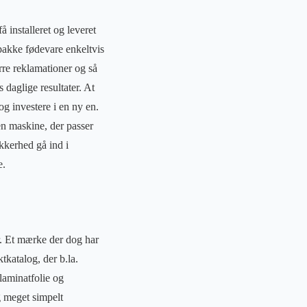
 installeret og leveret
pakke fødevare enkeltvis
rre reklamationer og så
daglige resultater. At
og investere i en ny en.
en maskine, der passer
kkerhed gå ind i
e.
r. Et mærke der dog har
katalog, der b.la.
aminatfolie og
g meget simpelt