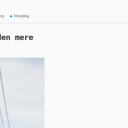
hop
Shopping
den mere