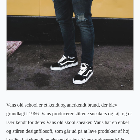
Vans old school er et kendt og anerkendt brand, der blev
grundlagt i 1966. Vans producerer stilrene sneakers og tøj, og er
især kendt for deres Vans old skool sneaker. Vans har en enkel
og stilren designfilosofi, som går ud på at lave produkter af høj
kvalitet i et simpelt og elegant design. Vans producerer både